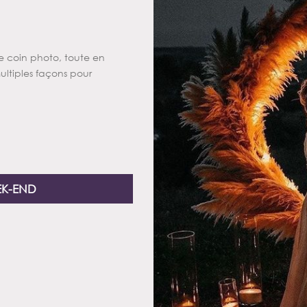
re coin photo, toute en
ltiples façons pour
EK-END