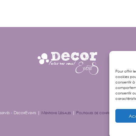
Pour offrir 
cookies pou
consentir à
comportemen
consentir o
caractéristi
servés - DecorEvents |
Mentions Légales
|
Politiques de confidentialité
| Site 
Ac