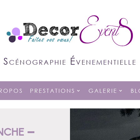
Scénographie Évenementielle
PROPOS
PRESTATIONS
GALERIE
B
nche –