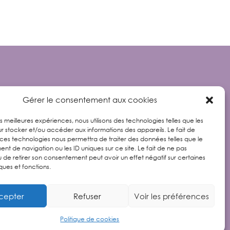
CONTACT
Gérer le consentement aux cookies
les meilleures expériences, nous utilisons des technologies telles que les
r stocker et/ou accéder aux informations des appareils. Le fait de
 ces technologies nous permettra de traiter des données telles que le
t de navigation ou les ID uniques sur ce site. Le fait de ne pas
06 20 49 43 88
u de retirer son consentement peut avoir un effet négatif sur certaines
ques et fonctions.
réalisé par
L Com Lucie
cepter
Refuser
Voir les préférences
Politique de cookies